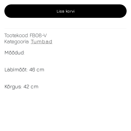
Lisa korvi
Tootekood:
FB08-V
Kategooria:
Tumbad
Mõõdud:
Läbimõõt: 46 cm
Kõrgus: 42 cm