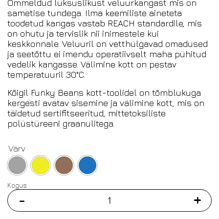
Õmmeldud luksuslikust veluurkangast mis on
sametise tundega. Ilma keemiliste aineteta
toodetud kangas vastab REACH standardile, mis
on ohutu ja tervislik nii inimestele kui
keskkonnale. Veluuril on vetthülgavad omadused
ja seetõttu ei imendu operatiivselt maha pühitud
vedelik kangasse. Välimine kott on pestav
temperatuuril 30°C.
Kõigil Funky Beans kott-toolidel on tõmblukuga
kergesti avatav sisemine ja välimine kott, mis on
täidetud sertifitseeritud, mittetoksiliste
polüstüreeni graanulitega.
Värv
Kogus
-
+