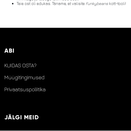
Teie ost oli edukas. Täname, et valisite
Funkybeans
kott-tooli!
ABI
KUIDAS OSTA?
Müügitingimused
Privaatsuspoliitika
JÄLGI MEID