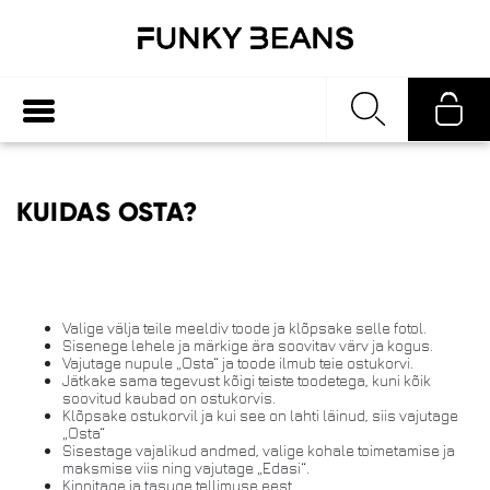
KUIDAS OSTA?
Valige välja teile meeldiv toode ja klõpsake selle fotol.
Sisenege lehele ja märkige ära soovitav värv ja kogus.
Vajutage nupule „Osta“ ja toode ilmub teie ostukorvi.
Jätkake sama tegevust kõigi teiste toodetega, kuni kõik
soovitud kaubad on ostukorvis.
Klõpsake ostukorvil ja kui see on lahti läinud, siis vajutage
„Osta“
Sisestage vajalikud andmed, valige kohale toimetamise ja
maksmise viis ning vajutage „Edasi“.
Kinnitage ja tasuge tellimuse eest.