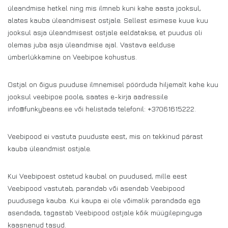
üleandmise hetkel ning mis ilmneb kuni kahe aasta jooksul,
alates kauba üleandmisest ostjale. Sellest esimese kuue kuu
jooksul asja üleandmisest ostjale eeldatakse, et puudus oli
olemas juba asja üleandmise ajal. Vastava eelduse
ümberlükkamine on Veebipoe kohustus.
Ostjal on õigus puuduse ilmnemisel pöörduda hiljemalt kahe kuu
jooksul veebipoe poole, saates e-kirja aadressile
info@funkybeans.ee või helistada telefonil: +37061615222.
Veebipood ei vastuta puuduste eest, mis on tekkinud pärast
kauba üleandmist ostjale.
Kui Veebipoest ostetud kaubal on puudused, mille eest
Veebipood vastutab, parandab või asendab Veebipood
puudusega kauba. Kui kaupa ei ole võimalik parandada ega
asendada, tagastab Veebipood ostjale kõik müügilepinguga
kaasnenud tasud.