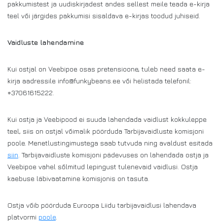
pakkumistest ja uudiskirjadest andes sellest meile teada e-kirja
teel või järgides pakkumisi sisaldava e-kirjas toodud juhiseid.
Vaidluste lahendamine
Kui ostjal on Veebipoe osas pretensioone, tuleb need saata e-
kirja aadressile info@funkybeans.ee või helistada telefonil:
+37061615222.
Kui ostja ja Veebipood ei suuda lahendada vaidlust kokkuleppe
teel, siis on ostjal võimalik pöörduda Tarbijavaidluste komisjoni
poole. Menetlustingimustega saab tutvuda ning avaldust esitada
siin
. Tarbijavaidluste komisjoni pädevuses on lahendada ostja ja
Veebipoe vahel sõlmitud lepingust tulenevaid vaidlusi. Ostja
kaebuse läbivaatamine komisjonis on tasuta.
Ostja võib pöörduda Euroopa Liidu tarbijavaidlusi lahendava
platvormi
poole
.