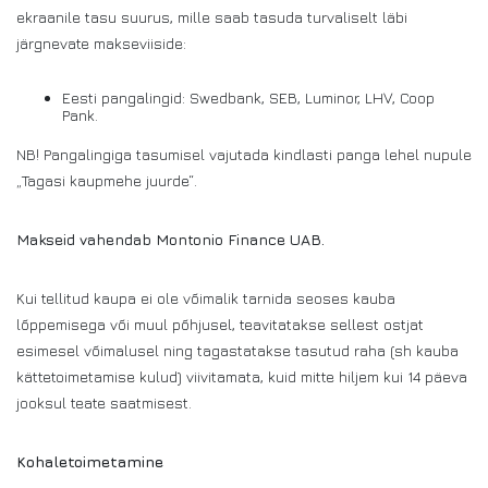
ekraanile tasu suurus, mille saab tasuda turvaliselt läbi
järgnevate makseviiside:
Eesti pangalingid: Swedbank, SEB, Luminor, LHV, Coop
Pank.
NB! Pangalingiga tasumisel vajutada kindlasti panga lehel nupule
„Tagasi kaupmehe juurde“.
Makseid vahendab Montonio Finance UAB.
Kui tellitud kaupa ei ole võimalik tarnida seoses kauba
lõppemisega või muul põhjusel, teavitatakse sellest ostjat
esimesel võimalusel ning tagastatakse tasutud raha (sh kauba
kättetoimetamise kulud) viivitamata, kuid mitte hiljem kui 14 päeva
jooksul teate saatmisest.
Kohaletoimetamine