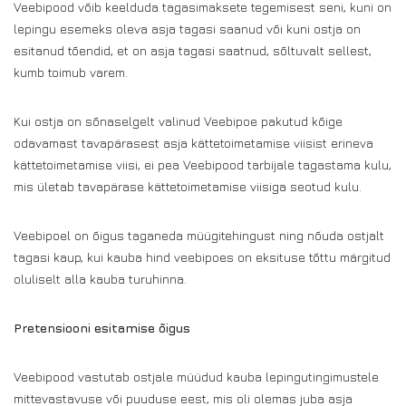
Veebipood võib keelduda tagasimaksete tegemisest seni, kuni on
lepingu esemeks oleva asja tagasi saanud või kuni ostja on
esitanud tõendid, et on asja tagasi saatnud, sõltuvalt sellest,
kumb toimub varem.
Kui ostja on sõnaselgelt valinud Veebipoe pakutud kõige
odavamast tavapärasest asja kättetoimetamise viisist erineva
kättetoimetamise viisi, ei pea Veebipood tarbijale tagastama kulu,
mis ületab tavapärase kättetoimetamise viisiga seotud kulu.
Veebipoel on õigus taganeda müügitehingust ning nõuda ostjalt
tagasi kaup, kui kauba hind veebipoes on eksituse tõttu märgitud
oluliselt alla kauba turuhinna.
Pretensiooni esitamise õigus
Veebipood vastutab ostjale müüdud kauba lepingutingimustele
mittevastavuse või puuduse eest, mis oli olemas juba asja