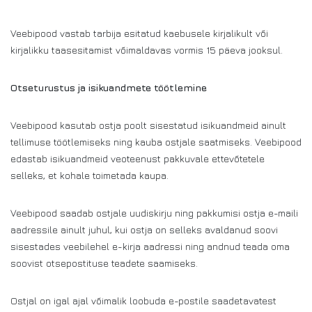
Veebipood vastab tarbija esitatud kaebusele kirjalikult või
kirjalikku taasesitamist võimaldavas vormis 15 päeva jooksul.
Otseturustus ja isikuandmete töötlemine
Veebipood kasutab ostja poolt sisestatud isikuandmeid ainult
tellimuse töötlemiseks ning kauba ostjale saatmiseks. Veebipood
edastab isikuandmeid veoteenust pakkuvale ettevõtetele
selleks, et kohale toimetada kaupa.
Veebipood saadab ostjale uudiskirju ning pakkumisi ostja e-maili
aadressile ainult juhul, kui ostja on selleks avaldanud soovi
sisestades veebilehel e-kirja aadressi ning andnud teada oma
soovist otsepostituse teadete saamiseks.
Ostjal on igal ajal võimalik loobuda e-postile saadetavatest