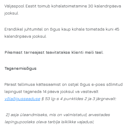
Väljaspool Eestit toimub kohaletoimetamine 30 kalendripäeva
jooksul.
Erandlikel juhtumitel on õigus kaup kohale toimetada kuni 45
kalendripäeva jooksul.
Pikemast tarneajast teavitatakse klienti meili teel.
Taganemisõigus
Pärast tellimuse kättesaamist on ostjal õigus e-poes sõlmitud
lepingust taganeda 14 päeva jooksul va vastavalt
võlaõigusseaduse
§ 53 lg-s 4 punktides 2 ja 3 järgnevalt:
2) asja üleandmiseks, mis on valmistatud, arvestades
lepingupooleks oleva tarbija isiklikke vajadusi;