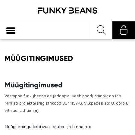
MÜÜGITINGIMUSED
Müügitingimused
Veebipoe funkybeans.ee (edaspidi Veebipood) omanik on MB
Minksti projektai (registrikood 304415776, Vilkpedes str. 8, corp 6,
Vilnius, Lithuania).
Müügilepingu kehtivus, kauba- ja hinnainfo