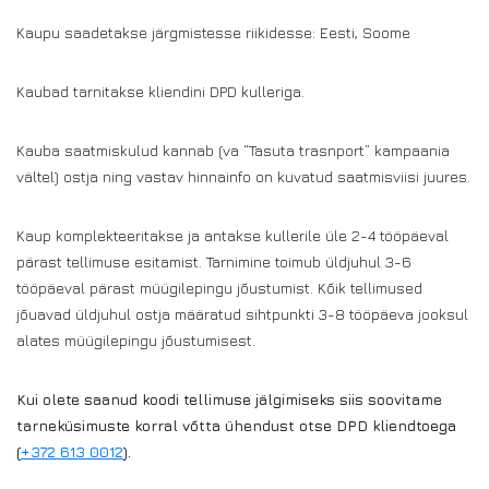
Kaupu saadetakse järgmistesse riikidesse: Eesti, Soome
Kaubad tarnitakse kliendini DPD kulleriga.
Kauba saatmiskulud kannab (va “Tasuta trasnport” kampaania
vältel) ostja ning vastav hinnainfo on kuvatud saatmisviisi juures.
Kaup komplekteeritakse ja antakse kullerile üle 2-4 tööpäeval
pärast tellimuse esitamist. Tarnimine toimub üldjuhul 3-6
tööpäeval pärast müügilepingu jõustumist. Kõik tellimused
jõuavad üldjuhul ostja määratud sihtpunkti 3-8 tööpäeva jooksul
alates müügilepingu jõustumisest.
Kui olete saanud koodi tellimuse jälgimiseks siis soovitame
tarneküsimuste korral võtta ühendust otse DPD kliendtoega
(
+372 613 0012
).