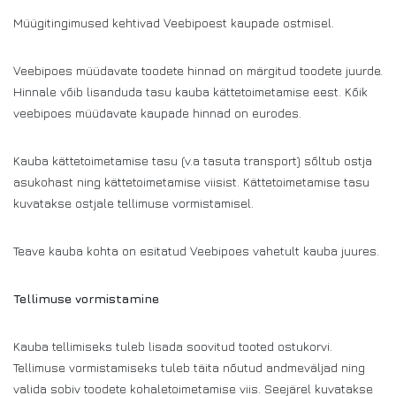
Müügitingimused kehtivad Veebipoest kaupade ostmisel.
Veebipoes müüdavate toodete hinnad on märgitud toodete juurde.
Hinnale võib lisanduda tasu kauba kättetoimetamise eest. Kõik
veebipoes müüdavate kaupade hinnad on eurodes.
Kauba kättetoimetamise tasu (v.a tasuta transport) sõltub ostja
asukohast ning kättetoimetamise viisist. Kättetoimetamise tasu
kuvatakse ostjale tellimuse vormistamisel.
Teave kauba kohta on esitatud Veebipoes vahetult kauba juures.
Tellimuse vormistamine
Kauba tellimiseks tuleb lisada soovitud tooted ostukorvi.
Tellimuse vormistamiseks tuleb täita nõutud andmeväljad ning
valida sobiv toodete kohaletoimetamise viis. Seejärel kuvatakse