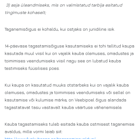
3) asja üleandmiseks, mis on valmistatud tarbija esitatud
tingimuste kohaselt;
Taganemisõigus ei kohaldu, kui ostjaks on juriidiline isik.
14-päevase tagastamisõiguse kasutamiseks ei tohi tellitud kaupa
kasutada muul viisil kui on vajalik kauba olemuses, omadustes ja
toimimises veendumiseks viisil nagu see on lubatud kauba
testimiseks füüsilises poes.
Kui kaupa on kasutatud muuks otstarbeks kui on vajalik kauba
olemuses, omadustes ja toimimises veendumiseks või sellel on
kasutamise või kulumise märke, on Veebipoel õigus alandada
tagastatavat tasu vastavalt kauba väärtuse vähenemisele.
Kauba tagastamiseks tuleb esitada kauba ostmisest taganemise
avaldus, mille vormi leiab siit:
http://www.funkybeans.ee/taganemisavaldus/