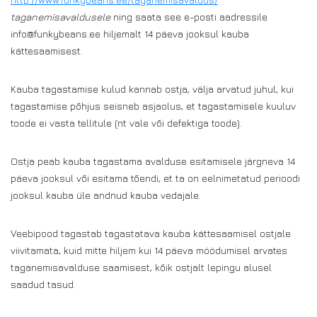
taganemisavaldusele
ning saata see e-posti aadressile
info@funkybeans.ee hiljemalt 14 päeva jooksul kauba
kättesaamisest.
Kauba tagastamise kulud kannab ostja, välja arvatud juhul, kui
tagastamise põhjus seisneb asjaolus, et tagastamisele kuuluv
toode ei vasta tellitule (nt vale või defektiga toode).
Ostja peab kauba tagastama avalduse esitamisele järgneva 14
päeva jooksul või esitama tõendi, et ta on eelnimetatud perioodi
jooksul kauba üle andnud kauba vedajale.
Veebipood tagastab tagastatava kauba kättesaamisel ostjale
viivitamata, kuid mitte hiljem kui 14 päeva möödumisel arvates
taganemisavalduse saamisest, kõik ostjalt lepingu alusel
saadud tasud.